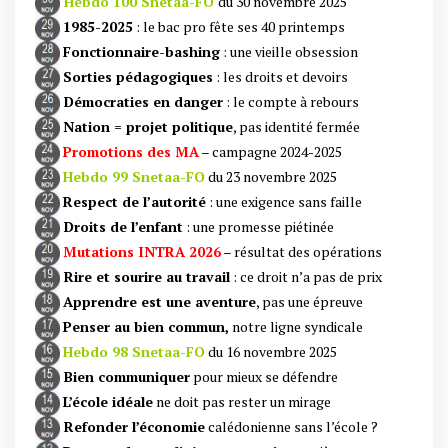
Hebdo 100 Snetaa-FO
du 30 novembre 2025
1985-2025
: le bac pro fête ses 40 printemps
Fonctionnaire-bashing
: une vieille obsession
Sorties pédagogiques
: les droits et devoirs
Démocraties en danger
: le compte à rebours
Nation =
projet politique
, pas identité fermée
Promotions des MA
– campagne 2024-2025
Hebdo 99 Snetaa-FO
du 23 novembre 2025
Respect de l’autorité
: une exigence sans faille
Droits de l’enfant
: une promesse piétinée
Mutations INTRA 2026
– résultat des opérations
Rire et sourire au travail
: ce droit n’a pas de prix
Apprendre est une aventure
, pas une épreuve
Penser au bien commun,
notre ligne syndicale
Hebdo 98 Snetaa-FO
du 16 novembre 2025
Bien communiquer
pour mieux se défendre
L’école idéale
ne doit pas rester un mirage
Refonder l’économie
calédonienne sans l’école ?