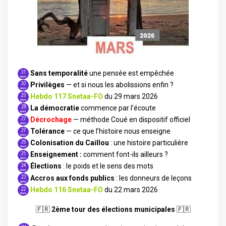
S
ans temporalité
une pensée est empêchée
Privilèges
— et si nous les abolissions enfin ?
Hebdo 117 Snetaa-FO
du 29 mars 2026
La démocratie
commence par l’écoute
Décrochage
— méthode Coué en dispositif officiel
Tolérance
— ce que l’histoire nous enseigne
Colonisation du Caillou
: une histoire particulière
Enseignement :
comment font-ils ailleurs ?
Élections
: le poids et le sens des mots
Accros aux fonds publics
: les donneurs de leçons
Hebdo 116 Snetaa-FO
du 22 mars 2026
🇫🇷
2ème tour des élections municipales
🇫🇷