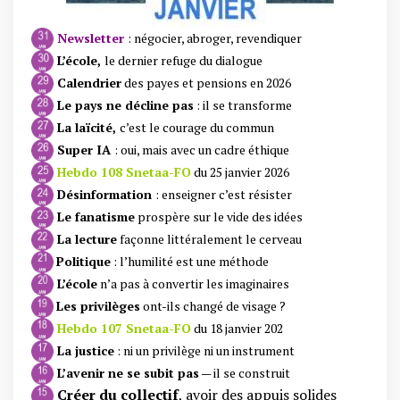
Newsletter
: négocier, abr
oger, revendiquer
L’école,
le
dernier refuge du dialogue
Calendrier
des payes et pensions en 2026
Le pays ne décline pas
: il se transforme
La laïcité,
c’est le courage du commun
Super IA
: oui, mais avec un cadre éthique
Hebdo 108 Snetaa-FO
du 25 janvier 2026
Désinformation
: enseigner c’est résister
Le fanatisme
prospère sur le vide des idées
La lecture
façonne littéralement le cerveau
Politique
: l’humilité est une méthode
L’école
n’a pas à convertir les imaginaires
Les privilèges
ont-ils changé de visage ?
Hebdo 107 Snetaa-FO
du 18 janvier 202
La justice
: ni un privilège ni un instrument
L’avenir ne se subit pas
— il se construit
Créer du collectif
, avoir des appuis solides