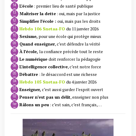
L’école
: premier lieu de santé publique
Maîtriser la dette
: oui, mais par la justice
Simplifier l’école :
oui, mais pas les droits
Hebdo 106 Snetaa-FO
du 11 janvier 2026
Sexisme,
pour une école qui protège mieux
Quand enseigner
, c’est défendre la vérité
À l’école,
la confiance
précède tout le reste
Le numérique
doit renforcer la pédagogie
L’intelligence collective
, c’est notre force
Débattre
: le désaccord est une richesse
Hebdo 105 Snetaa-FO
du 4 janvier 2026
Enseigner,
c’est aussi garder l’esprit ouvert
Penser n’est pas un délit
, enseigner non plus
Râlons un peu
: c’est sain, c’est français,…