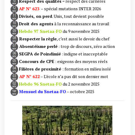
Respect des qualités
= respect des carrières
AP N° 623
– spécial mutations INTER 2026
Divisés, on perd
. Unis, tout devient possible
Droit des agents
à la reconnaissance au travail
Hebdo 97 Snetaa-FO
du 9 novembre 2025
Respecter la règle
, c’est aussi le devoir du chef
Absentéisme perlé
: trop de discours, zéro action
SEGPA de Poindimié
: indigne et inacceptable
Concours de CPE
: exigeons des moyens réels
Filières de proximité
: formation en milieu isolé
AP N° 622
– L’école n’a pas dit son dernier mot
Hebdo 96 Snetaa-FO
du 2 novembre 2025
Mensuel du Snetaa-FO
– octobre 2025