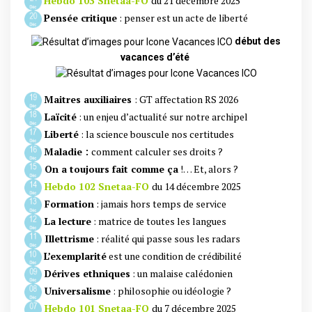
Hebdo 103 Snetaa-FO
du 21 décembre 2025
Pensée critique
: penser est un acte de liberté
début des
vacances d’été
Maitres auxiliaires
: GT affectation RS 2026
Laïcité
: un enjeu d’actualité sur notre archipel
Liberté
: la science bouscule nos certitudes
:
Maladie
comment calculer ses droits ?
On a toujours fait comme ça
!… Et, alors ?
Hebdo 102 Snetaa-FO
du 14 décembre 2025
Formation
: jamais hors temps de service
La lecture
: matrice de toutes les langues
Illettrisme
: réalité qui passe sous les radars
L’exemplarité
est une condition de crédibilité
Dérives ethniques
: un malaise calédonien
Universalisme
: philosophie ou idéologie ?
Hebdo 101 Snetaa-FO
du 7 décembre 2025