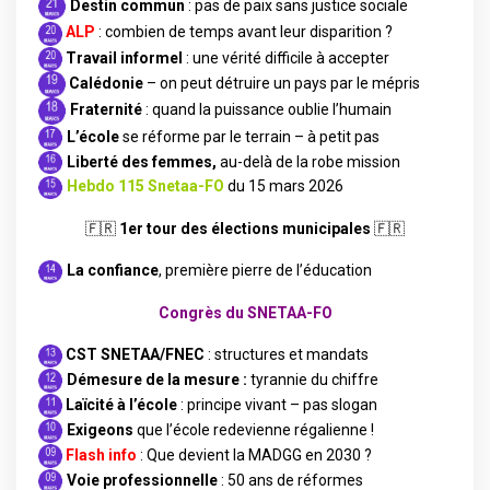
Destin commun
: pas de paix sans justice sociale
ALP
: combien de temps avant leur disparition ?
Travail informel
: une vérité difficile à accepter
Calédonie
– on peut détruire un pays par le mépris
Fraternité
: quand la puissance oublie l’humain
L’école
se réforme par le terrain – à petit pas
Liberté des femmes,
au-delà de la robe mission
Hebdo 115 Snetaa-FO
du 15 mars 2026
🇫🇷
1er tour des élections municipales
🇫🇷
La confiance
, première pierre de l’éducation
Congrès du SNETAA-FO
CST SNETAA/FNEC
: structures et mandats
Démesure de la mesure :
tyrannie du chiffre
Laïcité à l’école
: principe vivant – pas slogan
Exigeons
que l’école redevienne régalienne !
Flash info
: Que devient la MADGG en 2030 ?
Voie professionnelle
: 50 ans de réformes