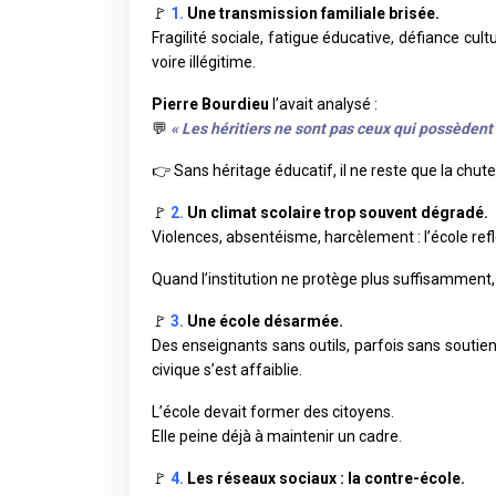
🚩
1.
Une transmission familiale brisée.
Fragilité sociale, fatigue éducative, défiance cul
voire illégitime.
Pierre Bourdieu
l’avait analysé :
💬
« Les héritiers ne sont pas ceux qui possèdent :
👉
Sans héritage éducatif, il ne reste que la chute
🚩
2.
Un climat scolaire trop souvent dégradé.
Violences, absentéisme, harcèlement : l’école refl
Quand l’institution ne protège plus suffisamment,
🚩
3.
Une école désarmée.
Des enseignants sans outils, parfois sans soutien
civique s’est affaiblie.
L’école devait former des citoyens.
Elle peine déjà à maintenir un cadre.
🚩
4.
Les réseaux sociaux : la contre-école.