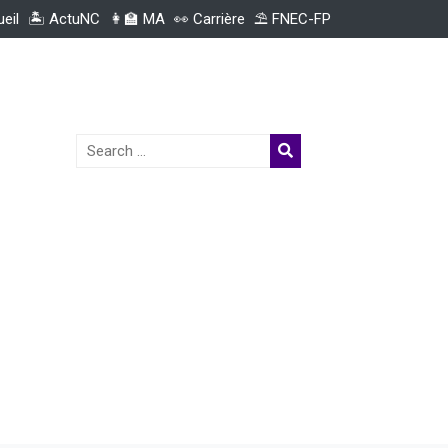
ueil
🏝️ ActuNC
👩‍🏫 MA
👀 Carrière
⛱️ FNEC-FP
Search
for: