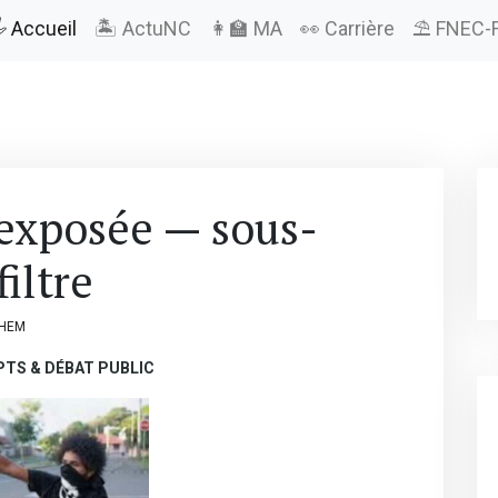
️ Accueil
🏝️ ActuNC
👩‍🏫 MA
👀 Carrière
⛱️ FNEC-
exposée — sous-
iltre
LHEM
PTS & DÉBAT PUBLIC