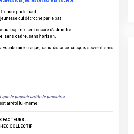
jeunesse, la jeunesse lâche la société.
effondre par le haut.
jeunesse qui décroche par le bas.
beaucoup refusent encore d’admettre :
e, sans cadre, sans horizon.
 vocabulaire civique, sans distance critique, souvent sans
t que le pouvoir arrête le pouvoir.
»
s’est arrêté lui-même.
S FACTEURS :
CHEC COLLECTIF