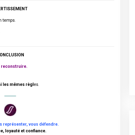
ERTISSEMENT
un temps.
,
ONCLUSION
e reconstruire.
 ni les mêmes règl
es.
⸻
s représenter, vous défendre.
e, loyauté et confiance.