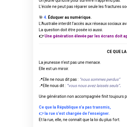
Un jeune qui lutte pour survivre n’apprend pas.
L’école ne peut pas réparer seule les fractures soc
🎯
4.
Éduquer au numérique.
L’Australie interdit l’accès aux réseaux sociaux av
La question doit être posée ici aussi.
👉
Une génération élevée par les écrans doit a
CE QUE LA
La jeunesse n’est pas une menace.
Elle est un miroir.
📍Elle ne nous dit pas :
“nous sommes perdus”
📍
Elle nous dit :
“
vous nous avez laissés seuls”
.
Une génération non accompagnée finit toujours pa
Ce que la République n’a pas transmis,
👉 la rue s’est chargée de l’enseigner.
Et la rue, elle, ne connaît que la loi du plus fort.