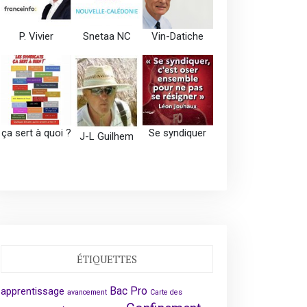
P. Vivier
Snetaa NC
Vin-Datiche
ça sert à quoi ?
Se syndiquer
J-L Guilhem
ÉTIQUETTES
Bac Pro
apprentissage
avancement
Carte des