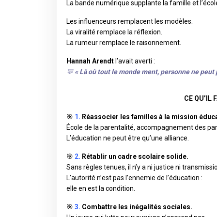
La bande numérique supplante la famille et l’écol
Les influenceurs remplacent les modèles.
La viralité remplace la réflexion.
La rumeur remplace le raisonnement.
Hannah Arendt
l’avait averti :
💬
«
Là où tout le monde ment, personne ne peut pl
CE QU’IL
🎯
1.
Réassocier les familles à la mission éduca
École de la parentalité, accompagnement des paren
L’éducation ne peut être qu’une alliance.
🎯
2.
Rétablir un cadre scolaire solide.
Sans règles tenues, il n’y a ni justice ni transmissi
L’autorité n’est pas l’ennemie de l’éducation :
elle en est la condition.
🎯
3.
Combattre les inégalités sociales.