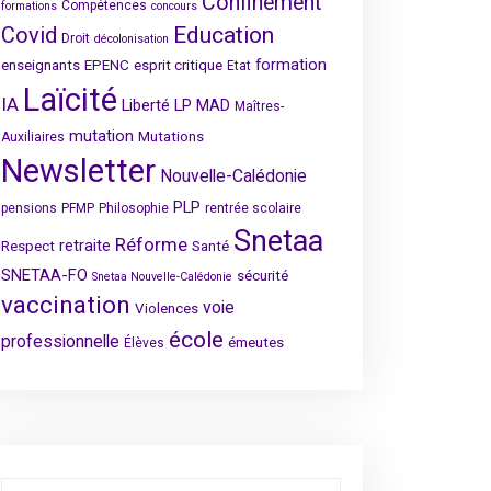
Confinement
Compétences
formations
concours
Covid
Education
Droit
décolonisation
formation
enseignants
EPENC
esprit critique
Etat
Laïcité
IA
Liberté
LP
MAD
Maîtres-
mutation
Mutations
Auxiliaires
Newsletter
Nouvelle-Calédonie
PLP
pensions
PFMP
Philosophie
rentrée scolaire
Snetaa
Réforme
retraite
Respect
Santé
SNETAA-FO
sécurité
Snetaa Nouvelle-Calédonie
vaccination
voie
Violences
école
professionnelle
émeutes
Élèves