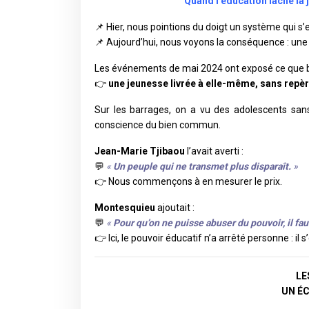
Quand l’éducation lâche la 
📌 Hier, nous pointions du doigt un système qui s’
📌 Aujourd’hui, nous voyons la conséquence : une 
Les événements de mai 2024 ont exposé ce que 
👉
une jeunesse livrée à elle-même, sans repèr
Sur les barrages, on a vu des adolescents sans
conscience du bien commun.
Jean-Marie Tjibaou
l’avait averti :
💬
«
Un peuple qui ne transmet plus disparaît.
»
👉 Nous commençons à en mesurer le prix.
Montesquieu
ajoutait :
💬
«
Pour qu’on ne puisse abuser du pouvoir, il fau
👉 Ici, le pouvoir éducatif n’a arrêté personne :
il 
LE
UN É