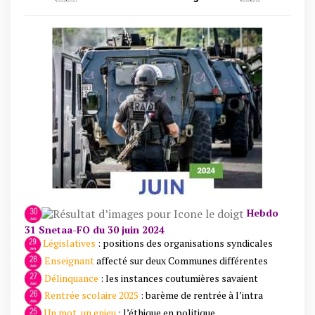
Hebdo
31 Snetaa-FO du 30 juin 2024
Législatives
: positions des organisations syndicales
Enseignant
affecté sur deux Communes différentes
Délinquance
: les instances coutumières savaient
Rentrée scolaire 2025
: barème de rentrée à l’intra
Un mot, un enjeu
: l’éthique en politique