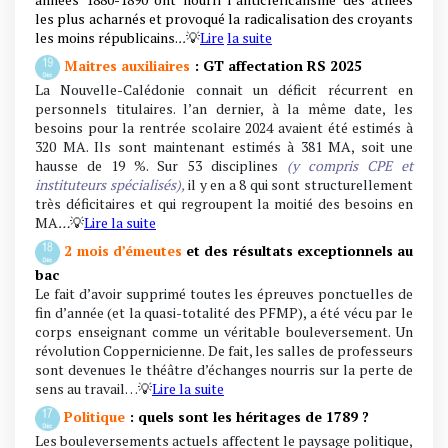
les plus acharnés et provoqué la radicalisation des croyants
les moins républicains.
..
💡
L
ire
la suite
Maitres auxiliaires
: GT affectation RS 2025
La Nouvelle-Calédonie connait un déficit récurrent en
personnels titulaires. l’an dernier, à la même date, les
besoins pour la rentrée scolaire 2024 avaient été estimés à
320 MA. Ils sont maintenant estimés à 381 MA, soit une
hausse de 19 %. Sur 53 disciplines
(y compris CPE et
instituteurs spécialisés),
il y en a 8 qui sont structurellement
très déficitaires et qui regroupent la moitié des besoins en
MA
…
💡
Lire la suite
2 mois d’émeutes
et des résultats exceptionnels au
bac
Le fait d’avoir supprimé toutes les épreuves ponctuelles de
fin d’année (et la quasi-totalité des PFMP), a été vécu par le
corps enseignant comme un véritable bouleversement. Un
révolution Coppernicienne. De fait, les salles de professeurs
sont devenues le théâtre d’échanges nourris sur la perte de
sens au travail…
💡
Lire la suite
Politique
: quels sont les héritages de 1789 ?
Les bouleversements actuels affectent le paysage politique,