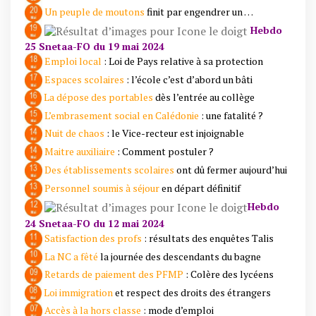
Un peuple de moutons
finit par engendrer un …
Hebdo
25 Snetaa-FO du 19 mai 2024
Emploi local
: Loi de Pays relative à sa protection
Espaces scolaires
: l’école c’est d’abord un bâti
La dépose des portables
dès l’entrée au collège
L’embrasement social en Calédonie
: une fatalité ?
Nuit de chaos
: le Vice-recteur est injoignable
Maitre auxiliaire
: Comment postuler ?
Des établissements scolaires
ont dû fermer aujourd’hui
Personnel soumis à séjour
en départ définitif
Hebdo
24 Snetaa-FO du 12 mai 2024
Satisfaction des profs
: résultats des enquêtes Talis
La NC a fêté
la journée des descendants du bagne
Retards de paiement des PFMP
: Colère des lycéens
Loi immigration
et respect des droits des étrangers
Accès à la hors classe
: mode d’emploi