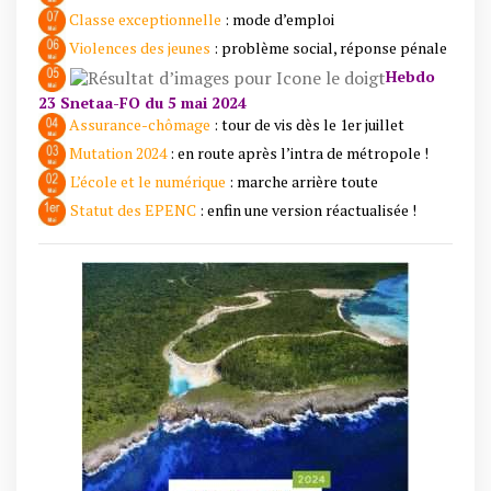
Classe exceptionnelle
: mode d’emploi
Violences des jeunes
: problème social, réponse pénale
Hebdo
23 Snetaa-FO du 5 mai 2024
Assurance-chômage
: tour de vis dès le 1er juillet
Mutation 2024
: en route après l’intra de métropole !
L’école et le numérique
: marche arrière toute
Statut des EPENC
: enfin une version réactualisée !