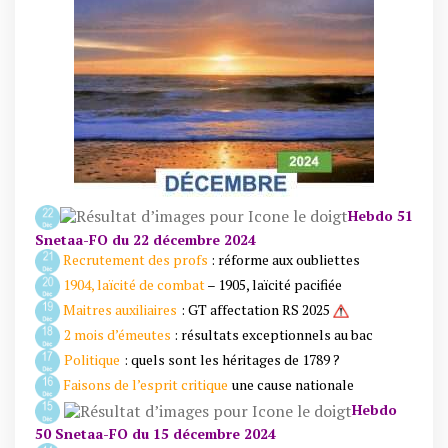
Hebdo 51
Snetaa-FO du 22 décembre 2024
Recrutement des profs
: réforme aux oubliettes
1904, laïcité de combat
– 1905, laïcité pacifiée
Maitres auxiliaires
: GT affectation RS 2025
2 mois d’émeutes
: résultats exceptionnels au bac
Politique
: quels sont les héritages de 1789 ?
Faisons de l’esprit critique
une cause nationale
Hebdo
50 Snetaa-FO du 15 décembre 2024