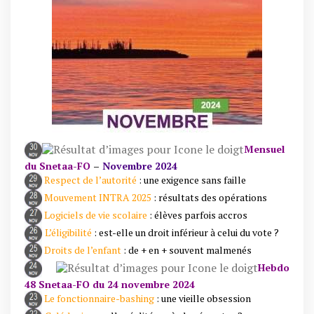
Mensuel
du Snetaa-FO
–
Novembre 2024
Respect de l’autorité
: une exigence sans faille
Mouvement INTRA 2025
: résultats des opérations
Logiciels de vie scolaire
: élèves parfois accros
L’éligibilité
: est-elle un droit inférieur à celui du vote ?
Droits de l’enfant
: de + en + souvent malmenés
Hebdo
48 Snetaa-FO du 24 novembre 2024
Le fonctionnaire-bashing
: une vieille obsession