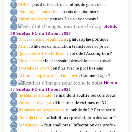
DDEC
: pas d’internat, de cantine, de garderie…
Pédagogies nouvelles
: la voix des pionniers
Mutations intra
: pensez à saisir vos voeux !
Hebdo
38 Snetaa-FO du 18 aout 2024
Universalisme républicain
: philosophie politique
Attiti
: 3 filières de formation transférées au privé
Que célèbre-t-on le 15 août
, lors de l’Assomption ?
Vie des idées
: la nécessaire bienveillance au travail
Travail des profs
: en finir avec le prof bashing
Attitude inappropriée d’un élève
: Comment agir ?
Hebdo
37 Snetaa-FO du 11 aout 2024
Invisibilité sociale
: le mal dont souffre les cols bleus
Violence physique
: 3 fois plus de victimes en NC
Réouverture progressive
au public du LP Pétro Attiti
Code du travail
affaiblit la représentation des salariés
Médiatrice
: « faut améliorer l’affectation des profs »