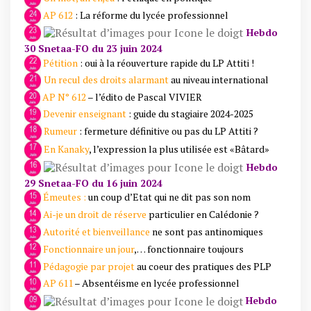
AP 612
: La réforme du lycée professionnel
Hebdo
30 Snetaa-FO du 23 juin 2024
Pétition
: oui à la réouverture rapide du LP Attiti !
Un recul des droits alarmant
au niveau international
AP N° 612
– l’édito de Pascal VIVIER
Devenir enseignant
: guide du stagiaire 2024-2025
Rumeur
: fermeture définitive ou pas du LP Attiti ?
En Kanaky
, l’expression la plus utilisée est «Bâtard»
Hebdo
29 Snetaa-FO du 16 juin 2024
Émeutes :
un coup d’Etat qui ne dit pas son nom
Ai-je un droit de réserve
particulier en Calédonie ?
Autorité et bienveillance
ne sont pas antinomiques
Fonctionnaire un jour
,… fonctionnaire toujours
Pédagogie par projet
au coeur des pratiques des PLP
AP 611
– Absentéisme en lycée professionnel
Hebdo