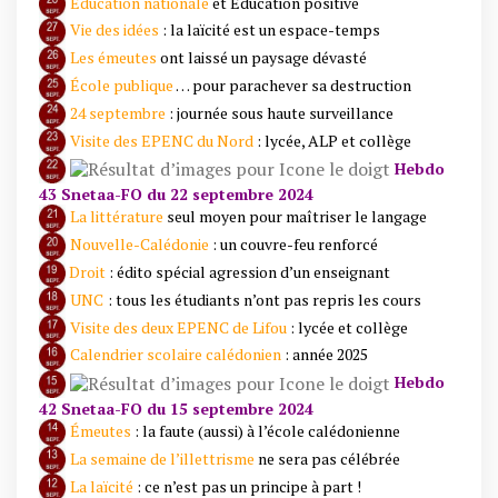
Éducation nationale
et Éducation positive
Vie des idées
: la laïcité est un espace-temps
Les émeutes
ont laissé un paysage dévasté
École publique
… pour parachever sa destruction
24 septembre
: journée sous haute surveillance
Visite des EPENC du Nord
: lycée, ALP et collège
Hebdo
43 Snetaa-FO du 22 septembre 2024
La littérature
seul moyen pour maîtriser le langage
Nouvelle-Calédonie
: un couvre-feu renforcé
Droit
: édito spécial agression d’un enseignant
UNC
: tous les étudiants n’ont pas repris les cours
Visite des deux EPENC de Lifou
: lycée et collège
Calendrier scolaire calédonien
: année 2025
Hebdo
42 Snetaa-FO du 15 septembre 2024
Émeutes
: la faute (aussi) à l’école calédonienne
La semaine de l’illettrisme
ne sera pas célébrée
La laïcité
: ce n’est pas un principe à part !