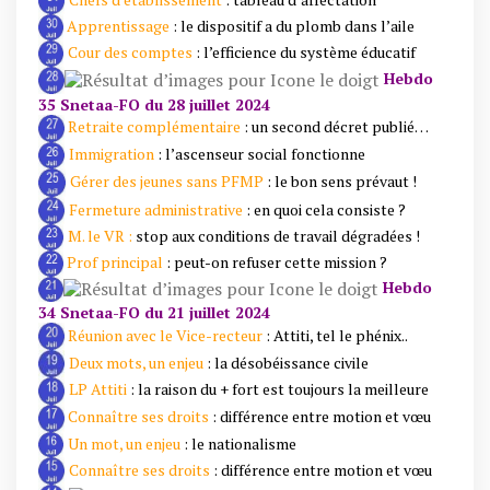
Apprentissage
: le dispositif a du plomb dans l’aile
Cour des comptes
: l’efficience du système éducatif
Hebdo
35 Snetaa-FO du 28 juillet 2024
Retraite complémentaire
: un second décret publié…
Immigration
: l’ascenseur social fonctionne
Gérer des jeunes sans PFMP
: le bon sens prévaut !
Fermeture administrative
: en quoi cela consiste ?
M. le
VR :
stop aux conditions de travail dégradées !
Prof principal
: peut-on refuser cette mission ?
Hebdo
34 Snetaa-FO du 21 juillet 2024
Réunion avec le Vice-recteur
: Attiti, tel le phénix..
Deux mots, un enjeu
: la désobéissance civile
LP Attiti
: la raison du + fort est toujours la meilleure
Connaître ses droits
: différence entre motion et vœu
Un mot, un enjeu
: le nationalisme
Connaître ses droits
: différence entre motion et vœu