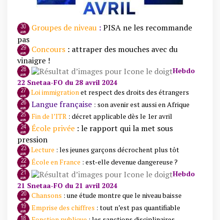
Groupes de niveau
:
PISA ne les recommande
pas
Concours
: attraper des mouches avec du
vinaigre !
Hebdo
22 Snetaa-FO du 28 avril 2024
Loi immigration
et respect des droits des étrangers
Langue française
: son avenir est aussi en Afrique
Fin de l’ITR
: décret applicable dès le 1er avril
École privée
: le rapport qui la met sous
pression
Lecture
: les jeunes garçons décrochent plus tôt
École en France
: est-elle devenue dangereuse ?
Hebdo
21 Snetaa-FO du 21 avril 2024
Chansons
: une étude montre que le niveau baisse
Emprise des chiffres
: tout n’est pas quantifiable
Fonction publique
: les sanctions disciplinaires