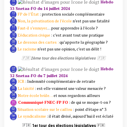
Hebdo
33 Snetaa-FO du 14 juillet 2024
FP de l’État
: protection sociale complémentaire
Non, la privatisation de l’école
n’est pas une fatalité
Faut-il s’ennuyer
… pour apprendre à l’école ?
L’éducation civique
: c’est avant tout une pratique
Le dessous des cartes :
qu’apporte la géographie ?
Le racisme
n’est pas une opinion, c’est un délit !
🇫🇷
2ème tour des élections législatives
🇫🇷
Hebdo
32 Snetaa-FO du 7 juillet 2024
ICR
: Indemnité complémentaire de retraite
La laïcité
: est-elle vraiment une valeur menacée ?
Notre école brûle…
et nous regardons ailleurs
Communiqué FNEC-FP FO
: de qui se moque-t-on ?
Situation scolaire sur le caillou
:
point d’étape n° 3
Le syndicalisme
: il était divisé, aujourd’hui il est éclaté
🇫🇷
1er tour des élections législatives
🇫🇷