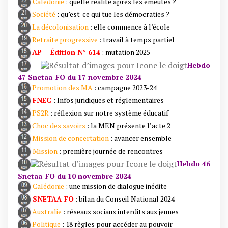
Calédonie
: quelle réalité après les émeutes ?
Société
: qu’est-ce qui tue les démocraties ?
La décolonisation
: elle commence à l’école
Retraite progressive
: travail à temps partiel
AP – Édition N° 614
: mutation 2025
Hebdo
47 Snetaa-FO du 17 novembre 2024
Promotion des MA
: campagne 2023-24
FNEC
: Infos juridiques et réglementaires
PS2R
: réflexion sur notre système éducatif
Choc des savoirs
: la MEN présente l’acte 2
Mission de concertation
: avancer ensemble
Mission
: première journée de rencontres
Hebdo 46
Snetaa-FO du 10 novembre 2024
Calédonie
: une mission de dialogue inédite
SNETAA-FO
: bilan du Conseil National 2024
Australie
: réseaux sociaux interdits aux jeunes
Politique
: 18 règles pour accéder au pouvoir