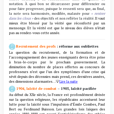
notation. À quoi bon se décarcasser pour différencier ou
pour faire progresser, puisque le ressenti sera que, au final,
la note sera harmonisée, modifiée, malaxée pour
« rentrer
dans les clous »
des objectifs et non refléter la réalité.
Il vaut
mieux être blessé par la vérité que réconforté par un
mensonge. Et la vérité est que le niveau des élèves n’était
pas au rendez-vous cette année.
Recrutement des profs
: réforme aux oubliettes
La question du recrutement, de la formation et de
l’accompagnement des jeunes enseignants devra être prise
à bras-le-corps par le prochain gouvernement. La
diminution du nombre de places offertes au concours de
professeurs n’est que l’un des symptômes d’une crise qui
sévit depuis des décennies mais prend, ces dernières années,
des dimensions alarmantes
…
💡
Lire la suite
1904, laïcité de combat
– 1905, laïcité pacifiée
Au début du XXe siècle, la France est profondément divisée
sur la question religieuse, les républicains accentuent leur
lutte pour la laïcité sous l’impulsion d’Émile Combes, Paul
Bert ou Ferdinand Buisson. Les grandes lois laïques des
années 1880-1890 ont nourri l’anticléricalisme des athées