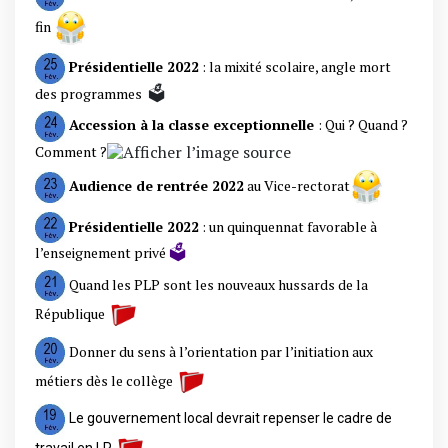
fin
Présidentielle 2022
:
la mixité scolaire, angle mort
🗳️
des programmes
Accession à la classe exceptionnelle
:
Qui ? Quand ?
Comment ?
Audience de rentrée
2022
au Vice-rectorat
Présidentielle 2022
:
un quinquennat favorable à
🗳️
l’enseignement privé
Quand les PLP sont les nouveaux hussards de la
République
Donner du sens à l’orientation par l’initiation aux
métiers dès le collège
Le gouvernement local devrait repenser le cadre de
travail en LP