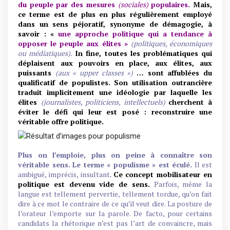
du peuple par des mesures
(sociales)
populaires.
Mais,
ce terme est de plus en plus régulièrement employé
dans un sens péjoratif, synonyme de démagogie, à
savoir : «
une approche politique qui a tendance à
opposer le peuple aux élites »
(politiques, économiques
ou médiatiques).
In fine, toutes les problématiques qui
déplaisent aux pouvoirs en place, aux élites, aux
puissants
(aux « upper classes »)
… sont affublées du
qualificatif de populistes. Son utilisation outrancière
traduit implicitement une idéologie par laquelle les
élites
(journalistes, politiciens, intellectuels)
cherchent à
éviter le défi qui leur est posé : reconstruire une
véritable offre politique.
Plus on l’emploie, plus on peine à connaître son
véritable sens.
Le terme « populisme » est éculé.
Il est
ambiguë, imprécis, insultant
.
Ce concept mobilisateur en
politique est devenu vide de sens.
Parfois, même la
langue est tellement pervertie, tellement tordue, qu’on fait
dire à ce mot le contraire de ce qu’il veut dire. La posture de
l’orateur l’emporte sur la parole. De facto, p
our certains
candidats l
a rhétorique n’est pas l’art de convaincre, mais