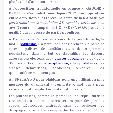
plutôt celui d’avoir toujours raison…
A l’opposition traditionnelle en France « GAUCHE /
DROITE » s’est substituée depuis 2017 une opposition
entre deux nouvelles forces.
Le
camp de la
RAISON
(les
partis traditionnels majoritaires à l’Assemblée nationale et au
Sénat)
contre le
camp
de la
COLERE
(RN et LFI),
souvent
qualifié par la presse de partis populistes
.
A l’occasion de l’entre-deux-tours de la présidentielle, le
mot «
populisme
» a perdu son sens premier. On parle de
votes populistes, de candidats et/ou de programmes
populistes… dans le but de disqualifier les discours
adressés aux électeurs des «
classes populaires
« , les « gens
d’en bas », la «
France périphérique,
» les
prolétaires
, les
classes défavorisées, laborieuses, ouvrières… Les
qualificatifs ne manquent pas !
Au SNETAA-FO nous plaidons pour une utilisation plus
mesurée du qualificatif « populiste », mot qui a pour
racine le mot peuple. Les mots ont un sens !
Les journalistes, comme le personnel politique, auraient
tout intérêt à utiliser d’autres termes pour désigner les
corpus idéologiques antirépublicains ou souligner les
dérapages verbaux. Par exemple, les termes «
xénophobe,