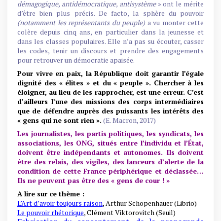
démagogique, antidémocratique, antisystème
» ont le mérite
d’être bien plus précis. De facto, la sphère du pouvoir
(notamment les représentants du peuple)
a vu monter cette
colère depuis cinq ans, en particulier dans la jeunesse et
dans les classes populaires. Elle n’a pas su écouter, casser
les codes, tenir un discours et prendre des engagements
pour retrouver un démocratie apaisée.
Pour vivre en paix, la République doit garantir l’égale
dignité des « élites » et du « peuple ». Chercher à les
éloigner, au lieu de les
rapprocher, est une
erreur.
C’est
d’ailleurs l’une des missions des corps intermédiaires
que de défendre auprès des puissants les intérêts des
« gens qui ne sont rien ».
(E. Macron, 2017)
Les journalistes, les partis politiques, les syndicats, les
associations, les ONG, situés entre l’individu et l’État,
doivent être indépendants et autonomes.
Ils doivent
être des relais, des vigiles, des lanceurs d’alerte de la
condition de cette France périphérique et déclassée…
Ils ne peuvent pas être des « gens de cour ! »
A lire sur ce thème :
L’Art d’avoir toujours raison
, Arthur Schopenhauer (Librio)
Le pouvoir rhétorique
, Clément Viktorovitch (Seuil)