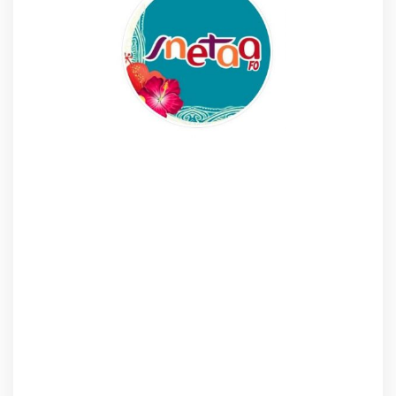
snetaa.org
Par ailleurs, la sélection des candidatures est faite pour
la première fois dans l’opacité. Enfin, sur l’ensemble des
opérations de mutation on constate une chute des
candidatures.
D’ailleurs, cela représente une centaine de demandes de
moins que l’an dernier. Tout d’abord, le phénomène
s’explique par la crise sanitaire. Enfin, on peut consulter le
compte-rendu. Par ailleurs, les CAP sont dessaisies de
toutes les opérations de carrière.