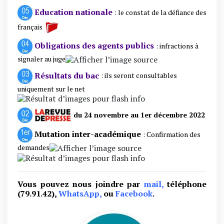
Education nationale
: le constat de la défiance des
français
Obligations des agents publics
: infractions à
signaler au juge
Résultats du bac
: ils seront consultables
uniquement sur le net
du 24 novembre au 1er décembre 2022
Mutation inter-académique
: Confirmation des
demandes
Vous
pouvez nous joindre pa
r
mail,
téléphone
(79.91.42),
WhatsApp,
ou
Facebook
.