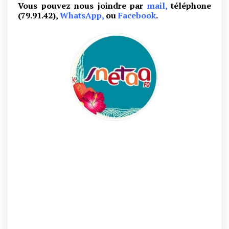
Vous
pouvez nous joindre pa
r
mail,
téléphone
(79.91.42),
WhatsApp,
ou
Facebook
.
snetaa.org
Par ailleurs, la sélection des candidatures est faite pour
la première fois dans l’opacité. Enfin, sur l’ensemble des
opérations de mutation on constate une chute des
candidatures.
D’ailleurs, cela représente une centaine de demandes de