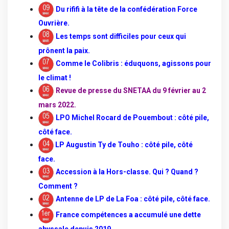
Du rififi à la tête de la confédération Force
Ouvrière
.
L
es temps sont difficiles pour ceux qui
prônent la paix
.
Comme le Colibris : éduquons, agissons pour
le climat !
Revue de presse du SNETAA du 9 février au 2
mars 2022
.
LPO Michel Rocard de Pouembout : côté pile,
côté face.
LP Augustin Ty de Touho : côté pile, côté
face
.
Accession à la Hors-classe. Qui ? Quand ?
Comment ?
Antenne de LP de La Foa : côté pile, côté face.
France compétences a accumulé une dette
abyssale depuis 2019.