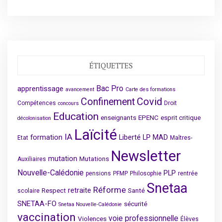
ÉTIQUETTES
Bac Pro
apprentissage
avancement
Carte des formations
Covid
Confinement
Compétences
Droit
concours
Education
enseignants
EPENC
esprit critique
décolonisation
Laïcité
IA
formation
Liberté
LP
MAD
Etat
Maîtres-
Newsletter
mutation
Mutations
Auxiliaires
Nouvelle-Calédonie
PLP
pensions
PFMP
Philosophie
rentrée
Snetaa
Réforme
retraite
Respect
Santé
scolaire
SNETAA-FO
sécurité
Snetaa Nouvelle-Calédonie
vaccination
voie professionnelle
Violences
Élèves