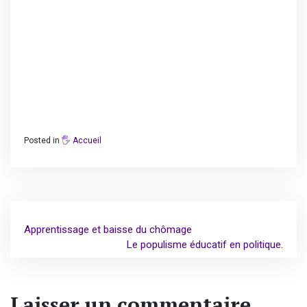
Macron au rattrapage
Tout d’abord, le premier droit des personnels est le
respect par l’employeur de ses obligations
réglementaires ! En effet, tout employeur doit assurer la
sécurité et protéger la santé des personnels sous sa
responsabilité
https://www.snetaa.org/
Posted in
🖐️ Accueil
Navigation
Apprentissage et baisse du chômage
de
Le populisme éducatif en politique.
l’article
Laisser un commentaire