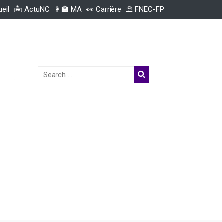
ueil
🏝️ ActuNC
👩‍🏫 MA
👀 Carrière
⛱️ FNEC-FP
Search
for: