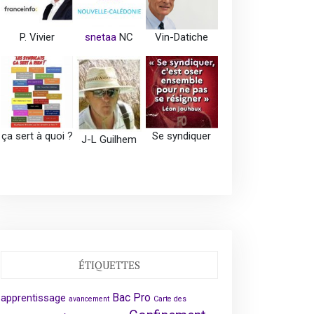
P. Vivier
snetaa
NC
Vin-Datiche
ça sert à quoi ?
Se syndiquer
J-L Guilhem
ÉTIQUETTES
Bac Pro
apprentissage
avancement
Carte des