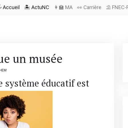
️ Accueil
🏝️ ActuNC
👩‍🏫 MA
👀 Carrière
⛱️ FNEC-
nue un musée
LHEM
le système éducatif est