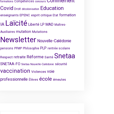
Confinement
Compétences
formations
concours
Covid
Education
Droit
décolonisation
formation
enseignants
EPENC
esprit critique
Etat
Laïcité
IA
Liberté
LP
MAD
Maîtres-
mutation
Mutations
Auxiliaires
Newsletter
Nouvelle-Calédonie
PLP
pensions
PFMP
Philosophie
rentrée scolaire
Snetaa
Réforme
retraite
Respect
Santé
SNETAA-FO
sécurité
Snetaa Nouvelle-Calédonie
vaccination
voie
Violences
école
professionnelle
émeutes
Élèves