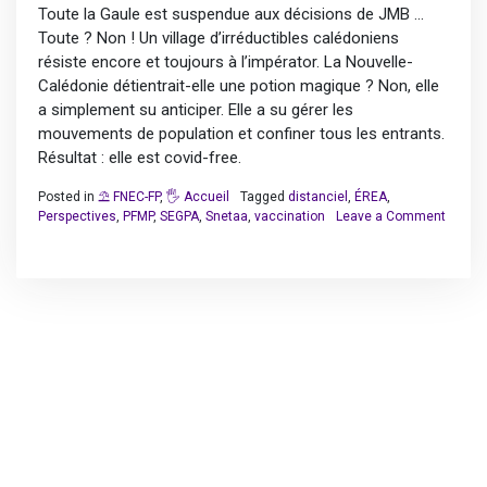
Toute la Gaule est suspendue aux décisions de JMB …
Toute ? Non ! Un village d’irréductibles calédoniens
résiste encore et toujours à l’impérator. La Nouvelle-
Calédonie détientrait-elle une potion magique ? Non, elle
a simplement su anticiper. Elle a su gérer les
mouvements de population et confiner tous les entrants.
Résultat : elle est covid-free.
Posted in
⛱️ FNEC-FP
,
🖐️ Accueil
Tagged
distanciel
,
ÉREA
,
Perspectives
,
PFMP
,
SEGPA
,
Snetaa
,
vaccination
Leave a Comment
on
JMB
:
l’Attila
des
écoles