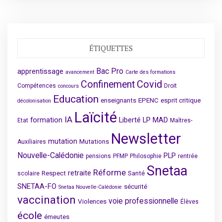
ÉTIQUETTES
Bac Pro
apprentissage
avancement
Carte des formations
Covid
Confinement
Compétences
Droit
concours
Education
enseignants
EPENC
esprit critique
décolonisation
Laïcité
IA
formation
Liberté
LP
MAD
Etat
Maîtres-
Newsletter
mutation
Mutations
Auxiliaires
Nouvelle-Calédonie
PLP
pensions
PFMP
Philosophie
rentrée
Snetaa
Réforme
retraite
Respect
Santé
scolaire
SNETAA-FO
sécurité
Snetaa Nouvelle-Calédonie
vaccination
voie professionnelle
Violences
Élèves
école
émeutes