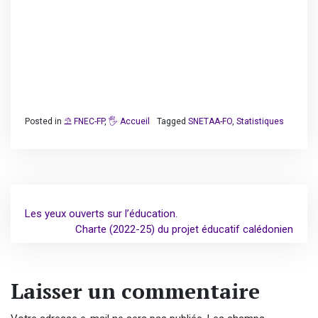
Tout d’abord, le premier droit des personnels est le
respect par l’employeur de ses obligations
réglementaires ! En effet, tout employeur doit assurer la
sécurité et protéger la santé des personnels sous sa
responsabilité
https://www.snetaa.org/
Posted in
⛱️ FNEC-FP
,
🖐️ Accueil
Tagged
SNETAA-FO
,
Statistiques
Navigation
Les yeux ouverts sur l’éducation.
de
Charte (2022-25) du projet éducatif calédonien
l’article
Laisser un commentaire