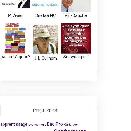
P. Vivier
Snetaa NC
Vin-Datiche
ça sert à quoi ?
Se syndiquer
J-L Guilhem
ÉTIQUETTES
Bac Pro
apprentissage
avancement
Carte des