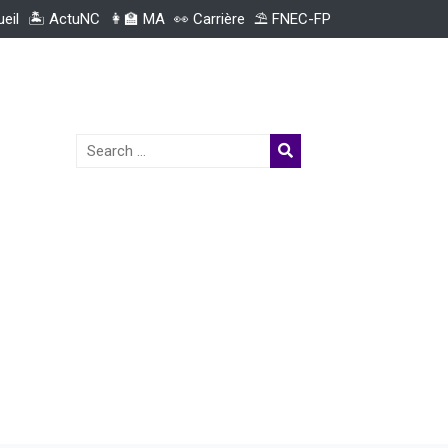
ueil
🏝️ ActuNC
👩‍🏫 MA
👀 Carrière
⛱️ FNEC-FP
Search
for: