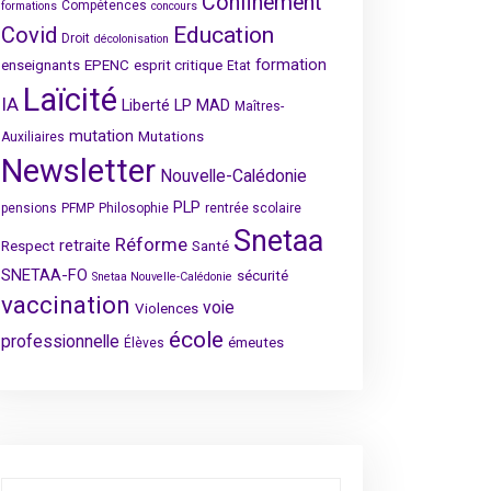
Confinement
Compétences
formations
concours
Covid
Education
Droit
décolonisation
formation
enseignants
EPENC
esprit critique
Etat
Laïcité
IA
Liberté
LP
MAD
Maîtres-
mutation
Mutations
Auxiliaires
Newsletter
Nouvelle-Calédonie
PLP
pensions
PFMP
Philosophie
rentrée scolaire
Snetaa
Réforme
retraite
Respect
Santé
SNETAA-FO
sécurité
Snetaa Nouvelle-Calédonie
vaccination
voie
Violences
école
professionnelle
émeutes
Élèves