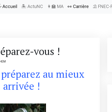
️ Accueil
🏝️ ActuNC
👩‍🏫 MA
👀 Carrière
⛱️ FNEC-
éparez-vous !
LHEM
:
préparez au mieux
 arrivée !