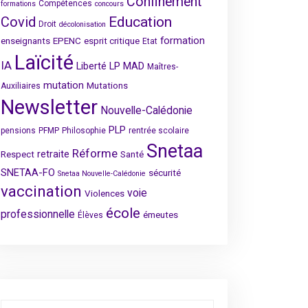
Confinement
Compétences
formations
concours
Covid
Education
Droit
décolonisation
formation
enseignants
EPENC
esprit critique
Etat
Laïcité
IA
Liberté
LP
MAD
Maîtres-
mutation
Mutations
Auxiliaires
Newsletter
Nouvelle-Calédonie
PLP
pensions
PFMP
Philosophie
rentrée scolaire
Snetaa
Réforme
retraite
Respect
Santé
SNETAA-FO
sécurité
Snetaa Nouvelle-Calédonie
vaccination
voie
Violences
école
professionnelle
émeutes
Élèves