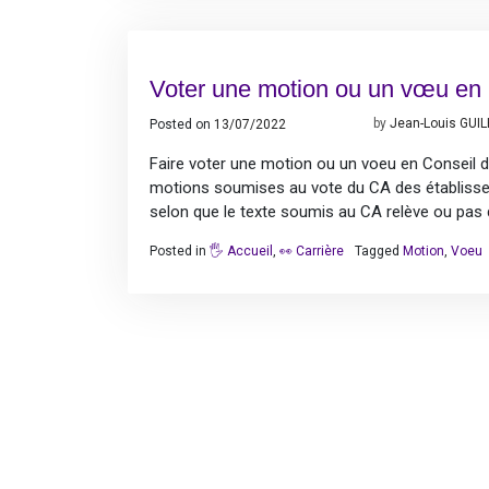
Voter une motion ou un vœu en
Posted on
13/07/2022
13/07/2022
by
Jean-Louis GUI
Faire voter une motion ou un voeu en Conseil d’
motions soumises au vote du CA des établissem
selon que le texte soumis au CA relève ou pas
Posted in
🖐️ Accueil
,
👀 Carrière
Tagged
Motion
,
Voeu