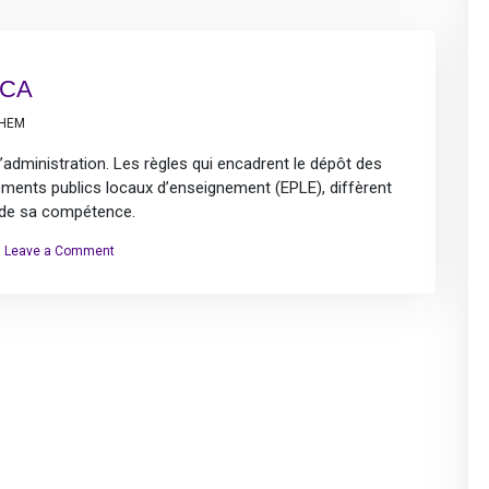
et
voeu
 CA
LHEM
administration. Les règles qui encadrent le dépôt des
ents publics locaux d’enseignement (EPLE), diffèrent
 de sa compétence.
on
Leave a Comment
Voter
une
motion
ou
un
vœu
en
CA