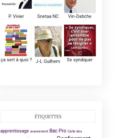
P. Vivier
Snetaa NC
Vin-Datiche
ça sert à quoi ?
Se syndiquer
J-L Guilhem
ÉTIQUETTES
Bac Pro
apprentissage
avancement
Carte des