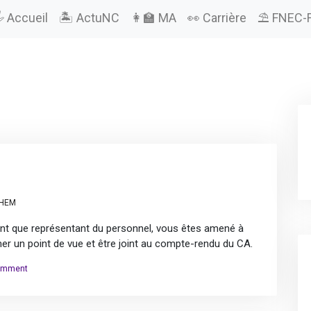
️ Accueil
🏝️ ActuNC
👩‍🏫 MA
👀 Carrière
⛱️ FNEC-
LHEM
tant que représentant du personnel, vous êtes amené à
mer un point de vue et être joint au compte-rendu du CA.
on
omment
Différence
entre
motion