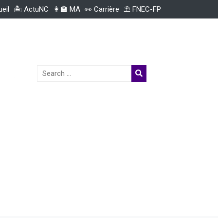
ueil
🏝️ ActuNC
👩‍🏫 MA
👀 Carrière
⛱️ FNEC-FP
Search
for: