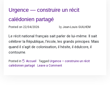
Urgence — construire un récit
calédonien partagé
Posted on
22/04/2026
21/04/2026
by
Jean-Louis GUILHEM
Le récit national français sait parler de lui-même. Il sait
célébrer la République, l’école, les grands principes. Mais
quand il s’agit de colonisation, il hésite, il édulcore, il
contourne.
Posted in
🖐️ Accueil
Tagged
Urgence — construire un récit
on
calédonien partagé
Leave a Comment
Urgence
—
construire
un
récit
calédonien
partagé