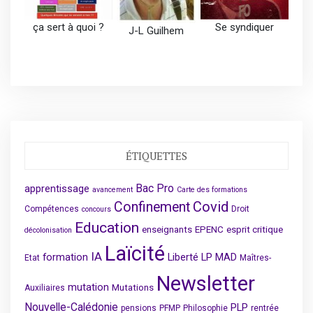
ça sert à quoi ?
Se syndiquer
J-L Guilhem
ÉTIQUETTES
Bac Pro
apprentissage
avancement
Carte des formations
Covid
Confinement
Compétences
Droit
concours
Education
enseignants
EPENC
esprit critique
décolonisation
Laïcité
IA
formation
Liberté
LP
MAD
Etat
Maîtres-
Newsletter
mutation
Mutations
Auxiliaires
Nouvelle-Calédonie
PLP
pensions
PFMP
Philosophie
rentrée