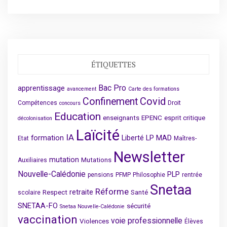
ÉTIQUETTES
Bac Pro
apprentissage
avancement
Carte des formations
Covid
Confinement
Compétences
Droit
concours
Education
enseignants
EPENC
esprit critique
décolonisation
Laïcité
IA
formation
Liberté
LP
MAD
Etat
Maîtres-
Newsletter
mutation
Mutations
Auxiliaires
Nouvelle-Calédonie
PLP
pensions
PFMP
Philosophie
rentrée
Snetaa
Réforme
retraite
Respect
Santé
scolaire
SNETAA-FO
sécurité
Snetaa Nouvelle-Calédonie
vaccination
voie professionnelle
Violences
Élèves