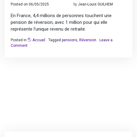
Posted on
06/05/2025
19/08/2025
by
Jean-Louis GUILHEM
En France, 4,4 millions de personnes touchent une
pension de réversion, avec 1 million pour qui elle
représente l’unique revenu de retraite.
Posted in
🖐️ Accueil
Tagged
pensions
,
Réversion
Leave a
on
Comment
Connaitre
ses
droits :
la
pension
de
réversion