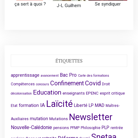
ça sert à quoi ?
Se syndiquer
J-L Guilhem
ÉTIQUETTES
Bac Pro
apprentissage
avancement
Carte des formations
Covid
Confinement
Compétences
Droit
concours
Education
enseignants
EPENC
esprit critique
décolonisation
Laïcité
IA
formation
Liberté
LP
MAD
Etat
Maîtres-
Newsletter
mutation
Mutations
Auxiliaires
Nouvelle-Calédonie
PLP
pensions
PFMP
Philosophie
rentrée
Snetaa