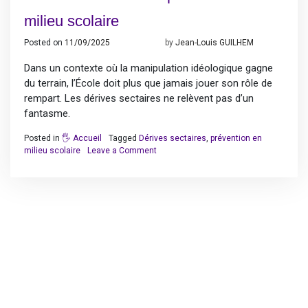
milieu scolaire
Posted on
11/09/2025
14/09/2025
by
Jean-Louis GUILHEM
Dans un contexte où la manipulation idéologique gagne
du terrain, l’École doit plus que jamais jouer son rôle de
rempart. Les dérives sectaires ne relèvent pas d’un
fantasme.
Posted in
🖐️ Accueil
Tagged
Dérives sectaires
,
prévention en
on
milieu scolaire
Leave a Comment
Dérives
sectaires
:
la
prévention
en
milieu
scolaire