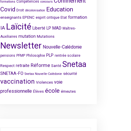
Confinement
Compétences
formations
concours
Covid
Education
Droit
décolonisation
formation
enseignants
EPENC
esprit critique
Etat
Laïcité
IA
Liberté
LP
MAD
Maîtres-
mutation
Mutations
Auxiliaires
Newsletter
Nouvelle-Calédonie
PLP
pensions
PFMP
Philosophie
rentrée scolaire
Snetaa
Réforme
retraite
Respect
Santé
SNETAA-FO
sécurité
Snetaa Nouvelle-Calédonie
vaccination
voie
Violences
école
professionnelle
émeutes
Élèves