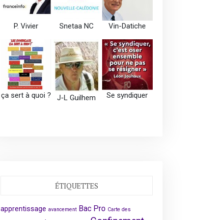
P. Vivier
Snetaa NC
Vin-Datiche
ça sert à quoi ?
Se syndiquer
J-L Guilhem
ÉTIQUETTES
Bac Pro
apprentissage
avancement
Carte des