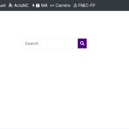
ueil
🏝️ ActuNC
👩‍🏫 MA
👀 Carrière
⛱️ FNEC-FP
Search
for: