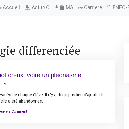
️ Accueil
🏝️ ActuNC
👩‍🏫 MA
👀 Carrière
⛱️ FNEC-
gie differenciée
mot creux, voire un pléonasme
LHEM
riés de chaque élève. Il n’y a donc pas lieu d’ajouter le
u’elle a été abandonnée.
on
Leave a Comment
La
pédagogie
différenciée