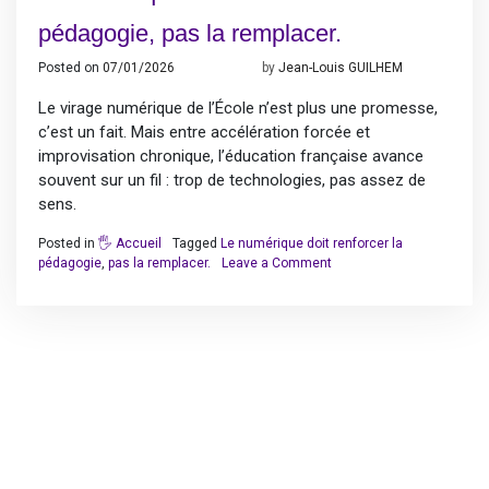
pédagogie, pas la remplacer.
Posted on
07/01/2026
09/01/2026
by
Jean-Louis GUILHEM
Le virage numérique de l’École n’est plus une promesse,
c’est un fait. Mais entre accélération forcée et
improvisation chronique, l’éducation française avance
souvent sur un fil : trop de technologies, pas assez de
sens.
Posted in
🖐️ Accueil
Tagged
Le numérique doit renforcer la
on
pédagogie
,
pas la remplacer.
Leave a Comment
Le
numérique
doit
renforcer
la
pédagogie,
pas
la
remplacer.