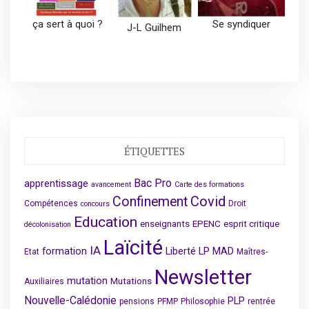
ça sert à quoi ?
Se syndiquer
J-L Guilhem
ÉTIQUETTES
Bac Pro
apprentissage
avancement
Carte des formations
Covid
Confinement
Compétences
Droit
concours
Education
enseignants
EPENC
esprit critique
décolonisation
Laïcité
IA
formation
Liberté
LP
MAD
Etat
Maîtres-
Newsletter
mutation
Mutations
Auxiliaires
Nouvelle-Calédonie
PLP
pensions
PFMP
Philosophie
rentrée