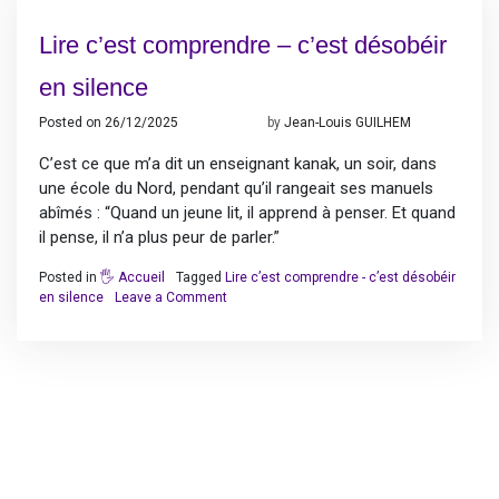
Lire c’est comprendre – c’est désobéir
en silence
Posted on
26/12/2025
26/12/2025
by
Jean-Louis GUILHEM
C’est ce que m’a dit un enseignant kanak, un soir, dans
une école du Nord, pendant qu’il rangeait ses manuels
abîmés : “Quand un jeune lit, il apprend à penser. Et quand
il pense, il n’a plus peur de parler.”
Posted in
🖐️ Accueil
Tagged
Lire c’est comprendre - c’est désobéir
on
en silence
Leave a Comment
Lire
c’est
comprendre
–
c’est
désobéir
en
silence