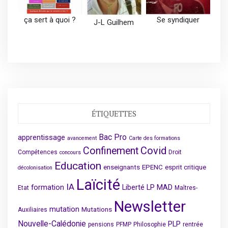
ça sert à quoi ?
Se syndiquer
J-L Guilhem
ÉTIQUETTES
Bac Pro
apprentissage
avancement
Carte des formations
Covid
Confinement
Compétences
Droit
concours
Education
enseignants
EPENC
esprit critique
décolonisation
Laïcité
IA
formation
Liberté
LP
MAD
Etat
Maîtres-
Newsletter
mutation
Mutations
Auxiliaires
Nouvelle-Calédonie
PLP
pensions
PFMP
Philosophie
rentrée