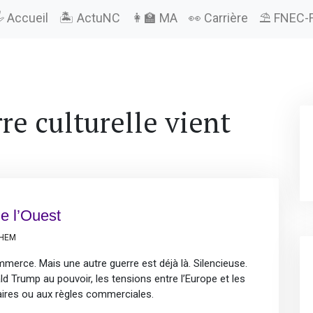
️ Accueil
🏝️ ActuNC
👩‍🏫 MA
👀 Carrière
⛱️ FNEC-
re culturelle vient
de l’Ouest
LHEM
erce. Mais une autre guerre est déjà là. Silencieuse.
ald Trump au pouvoir, les tensions entre l’Europe et les
taires ou aux règles commerciales.