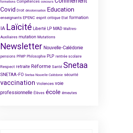
Confinement
Compétences
formations
concours
Covid
Education
Droit
décolonisation
formation
enseignants
EPENC
esprit critique
Etat
Laïcité
IA
Liberté
LP
MAD
Maîtres-
mutation
Mutations
Auxiliaires
Newsletter
Nouvelle-Calédonie
PLP
pensions
PFMP
Philosophie
rentrée scolaire
Snetaa
Réforme
retraite
Respect
Santé
SNETAA-FO
sécurité
Snetaa Nouvelle-Calédonie
vaccination
voie
Violences
école
professionnelle
émeutes
Élèves