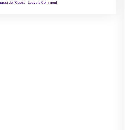
on
 aussi de l’Ouest
Leave a Comment
La
guerre
culturelle
vient
aussi
de
l’Ouest