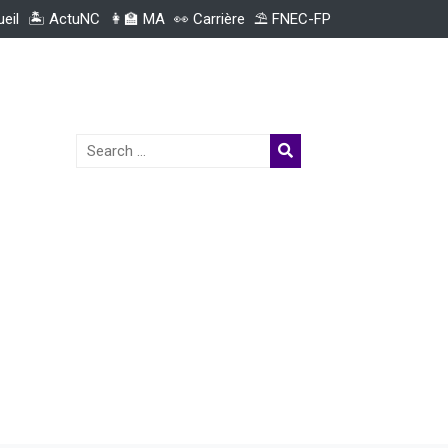
ueil
🏝️ ActuNC
👩‍🏫 MA
👀 Carrière
⛱️ FNEC-FP
Search
for: