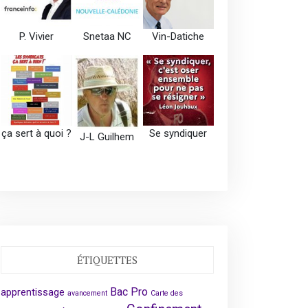
P. Vivier
Snetaa NC
Vin-Datiche
ça sert à quoi ?
Se syndiquer
J-L Guilhem
ÉTIQUETTES
Bac Pro
apprentissage
avancement
Carte des