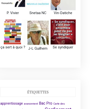
P. Vivier
Snetaa NC
Vin-Datiche
ça sert à quoi ?
Se syndiquer
J-L Guilhem
ÉTIQUETTES
Bac Pro
apprentissage
avancement
Carte des