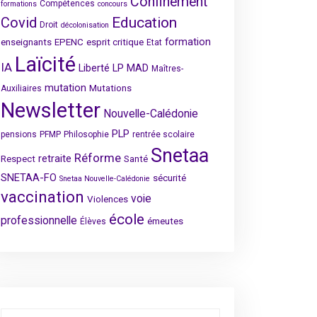
Confinement
Compétences
formations
concours
Covid
Education
Droit
décolonisation
formation
enseignants
EPENC
esprit critique
Etat
Laïcité
IA
Liberté
LP
MAD
Maîtres-
mutation
Mutations
Auxiliaires
Newsletter
Nouvelle-Calédonie
PLP
pensions
PFMP
Philosophie
rentrée scolaire
Snetaa
Réforme
retraite
Respect
Santé
SNETAA-FO
sécurité
Snetaa Nouvelle-Calédonie
vaccination
voie
Violences
école
professionnelle
émeutes
Élèves