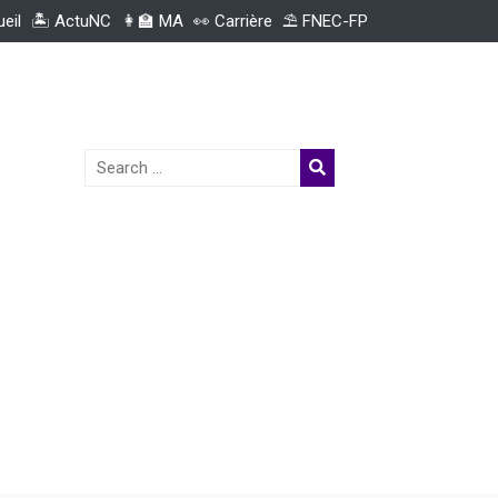
ueil
🏝️ ActuNC
👩‍🏫 MA
👀 Carrière
⛱️ FNEC-FP
Search
for: