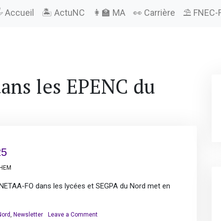
️ Accueil
🏝️ ActuNC
👩‍🏫 MA
👀 Carrière
⛱️ FNEC-
ans les EPENC du
25
LHEM
 SNETAA-FO dans les lycées et SEGPA du Nord met en
on
Nord
,
Newsletter
Leave a Comment