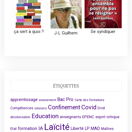
ça sert à quoi ?
Se syndiquer
J-L Guilhem
ÉTIQUETTES
Bac Pro
apprentissage
avancement
Carte des formations
Covid
Confinement
Compétences
Droit
concours
Education
enseignants
EPENC
esprit critique
décolonisation
Laïcité
IA
formation
Liberté
LP
MAD
Etat
Maîtres-