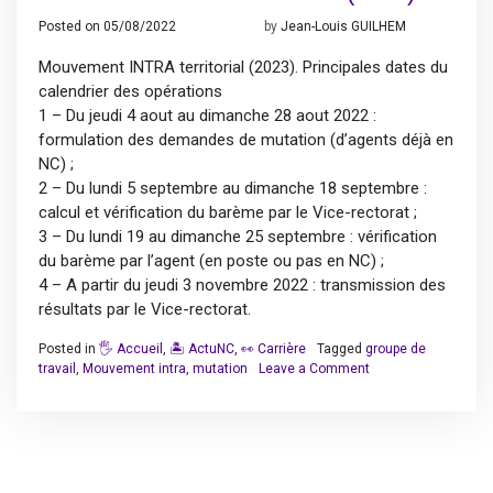
Posted on
05/08/2022
21/08/2025
by
Jean-Louis GUILHEM
Mouvement INTRA territorial (2023). Principales dates du
calendrier des opérations
1 – Du jeudi 4 aout au dimanche 28 aout 2022 :
formulation des demandes de mutation (d’agents déjà en
NC) ;
2 – Du lundi 5 septembre au dimanche 18 septembre :
calcul et vérification du barème par le Vice-rectorat ;
3 – Du lundi 19 au dimanche 25 septembre : vérification
du barème par l’agent (en poste ou pas en NC) ;
4 – A partir du jeudi 3 novembre 2022 : transmission des
résultats par le Vice-rectorat.
Posted in
🖐️ Accueil
,
🏝️ ActuNC
,
👀 Carrière
Tagged
groupe de
on
travail
,
Mouvement intra
,
mutation
Leave a Comment
Mouvement
INTRA
territorial
(2023)