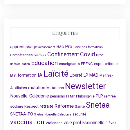
ÉTIQUETTES
Bac Pro
apprentissage
avancement
Carte des formations
Covid
Confinement
Compétences
Droit
concours
Education
enseignants
EPENC
esprit critique
décolonisation
Laïcité
IA
formation
Liberté
LP
MAD
Etat
Maîtres-
Newsletter
mutation
Mutations
Auxiliaires
Nouvelle-Calédonie
PLP
pensions
PFMP
Philosophie
rentrée
Snetaa
Réforme
retraite
Respect
Santé
scolaire
SNETAA-FO
sécurité
Snetaa Nouvelle-Calédonie
vaccination
voie professionnelle
Violences
Élèves