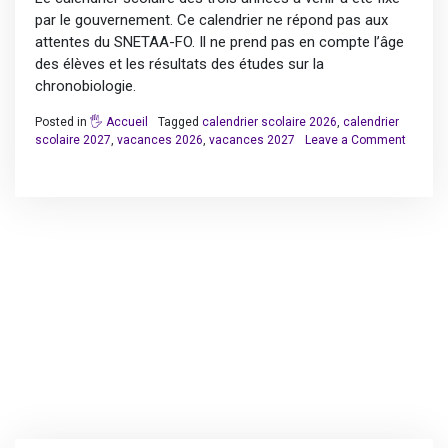
par le gouvernement. Ce calendrier ne répond pas aux
attentes du SNETAA-FO. Il ne prend pas en compte l’âge
des élèves et les résultats des études sur la
chronobiologie.
Posted in
🖐️ Accueil
Tagged
calendrier scolaire 2026
,
calendrier
scolaire 2027
,
vacances 2026
,
vacances 2027
Leave a Comment
on
Calendrier
scolaire
pour
les
années
2026,
2027
et
2028