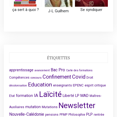
ça sert à quoi ?
Se syndiquer
J-L Guilhem
ÉTIQUETTES
Bac Pro
apprentissage
avancement
Carte des formations
Covid
Confinement
Compétences
Droit
concours
Education
enseignants
EPENC
esprit critique
décolonisation
Laïcité
IA
formation
Liberté
LP
MAD
Etat
Maîtres-
Newsletter
mutation
Mutations
Auxiliaires
Nouvelle-Calédonie
PLP
pensions
PFMP
Philosophie
rentrée