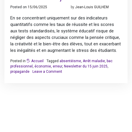
Posted on
15/06/2025
19/08/2025
by
Jean-Louis GUILHEM
En se concentrant uniquement sur des indicateurs
quantitatifs comme les taux de réussite et les scores
aux tests standardisés, le système éducatif risque de
négliger des aspects cruciaux comme la pensée critique,
la créativité et le bien-être des élèves, tout en exacerbant
les inégalités et en augmentant le stress des étudiants.
Posted in
🖐️ Accueil
Tagged
absentéisme
,
Arrêt maladie
,
bac
professionnel
,
économie
,
erreur
,
Newsletter du 15 juin 2025
,
on
propagande
Leave a Comment
Newsletter
du
15
juin
2025