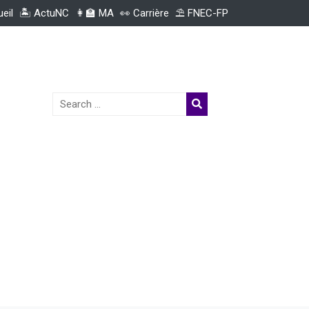
ueil
🏝️ ActuNC
👩‍🏫 MA
👀 Carrière
⛱️ FNEC-FP
Search
for: