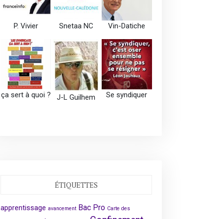
P. Vivier
Snetaa NC
Vin-Datiche
ça sert à quoi ?
Se syndiquer
J-L Guilhem
ÉTIQUETTES
Bac Pro
apprentissage
avancement
Carte des