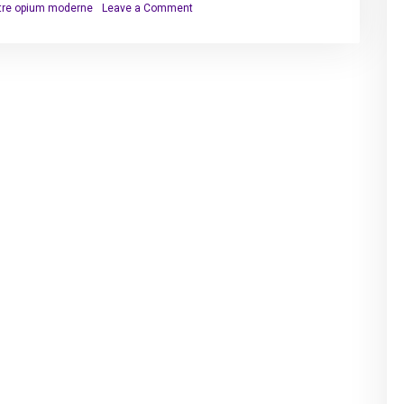
on
otre opium moderne
Leave a Comment
Addiction
numérique…
notre
opium
moderne