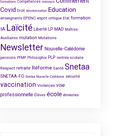
Confinement
Compétences
formations
concours
Covid
Education
Droit
décolonisation
formation
enseignants
EPENC
esprit critique
Etat
Laïcité
IA
Liberté
LP
MAD
Maîtres-
mutation
Mutations
Auxiliaires
Newsletter
Nouvelle-Calédonie
PLP
pensions
PFMP
Philosophie
rentrée scolaire
Snetaa
Réforme
retraite
Respect
Santé
SNETAA-FO
sécurité
Snetaa Nouvelle-Calédonie
vaccination
voie
Violences
école
professionnelle
émeutes
Élèves