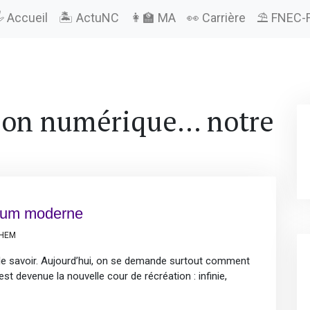
️ Accueil
🏝️ ActuNC
👩‍🏫 MA
👀 Carrière
⛱️ FNEC-
ion numérique… notre
pium moderne
LHEM
e savoir. Aujourd’hui, on se demande surtout comment
est devenue la nouvelle cour de récréation : infinie,